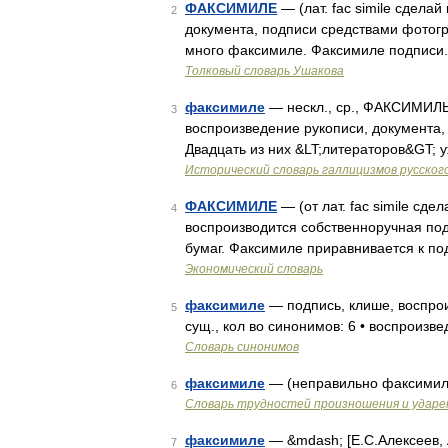
ФАКСИМИЛЕ
— (лат. fac simile сделай
2
документа, подписи средствами фотог
много факсимиле. Факсимиле подписи.
Толковый словарь Ушакова
факсимиле
— нескл., ср., ФАКСИМИЛЬ я,
3
воспроизведение рукописи, документа,
Двадцать из них &LT;литераторов&GT; 
Исторический словарь галлицизмов русског
ФАКСИМИЛЕ
— (от лат. fac simile сд
4
воспроизводится собственноручная по
бумаг. Факсимиле приравнивается к п
Экономический словарь
факсимиле
— подпись, клише, воспро
5
сущ., кол во синонимов: 6 • воспроизве
Словарь синонимов
факсимиле
— (неправильно факсими
6
Словарь трудностей произношения и ударен
факсимиле
— &mdash; [Е.С.Алексеев, 
7