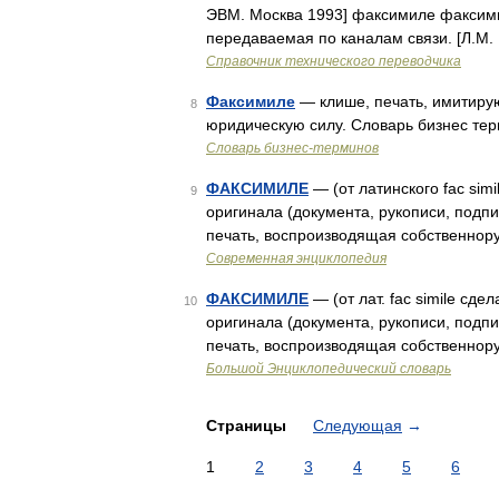
ЭВМ. Москва 1993] факсимиле факсими
передаваемая по каналам связи. [Л.М
Справочник технического переводчика
Факсимиле
— клише, печать, имитирую
8
юридическую силу. Словарь бизнес тер
Словарь бизнес-терминов
ФАКСИМИЛЕ
— (от латинского fac sim
9
оригинала (документа, рукописи, подп
печать, воспроизводящая собственнор
Современная энциклопедия
ФАКСИМИЛЕ
— (от лат. fac simile сд
10
оригинала (документа, рукописи, под
печать, воспроизводящая собственнор
Большой Энциклопедический словарь
Страницы
Следующая
→
1
2
3
4
5
6