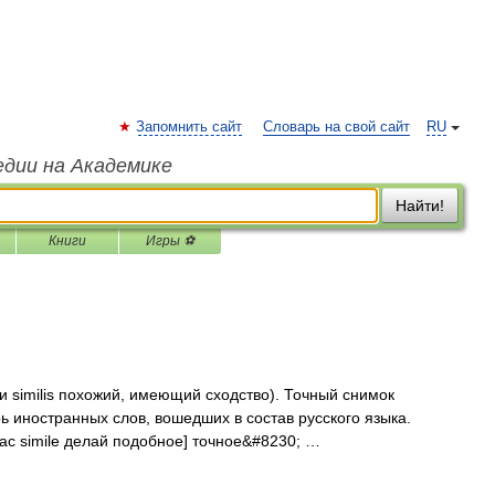
Запомнить сайт
Словарь на свой сайт
RU
едии на Академике
Найти!
Книги
Игры ⚽
, и similis похожий, имеющий сходство). Точный снимок
ь иностранных слов, вошедших в состав русского языка.
ac simile делай подобное] точное&#8230; …