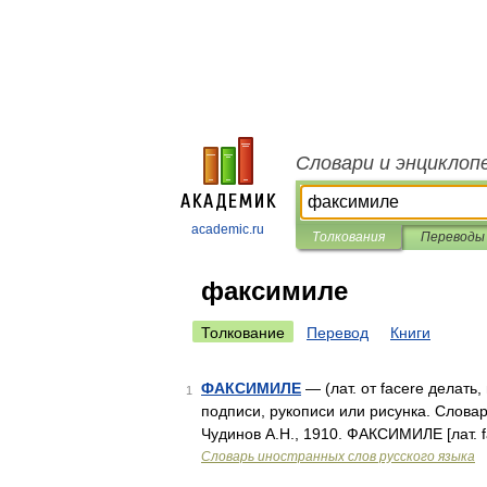
Словари и энциклоп
academic.ru
Толкования
Переводы
факсимиле
Толкование
Перевод
Книги
ФАКСИМИЛЕ
— (лат. от facere делать
1
подписи, рукописи или рисунка. Словар
Чудинов А.Н., 1910. ФАКСИМИЛЕ [лат. f
Словарь иностранных слов русского языка