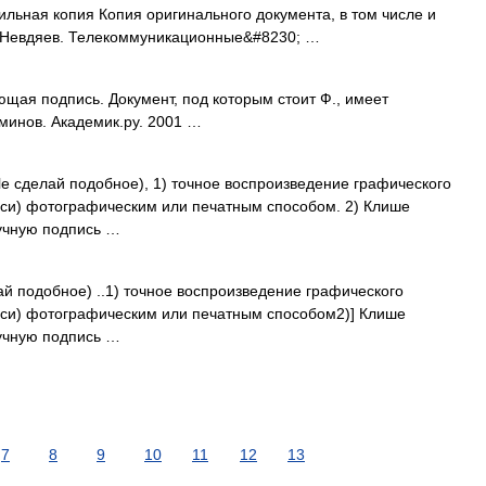
льная копия Копия оригинального документа, в том числе и
. Невдяев. Телекоммуникационные&#8230; …
щая подпись. Документ, под которым стоит Ф., имеет
минов. Академик.ру. 2001 …
ile сделай подобное), 1) точное воспроизведение графического
иси) фотографическим или печатным способом. 2) Клише
учную подпись …
елай подобное) ..1) точное воспроизведение графического
писи) фотографическим или печатным способом2)] Клише
учную подпись …
7
8
9
10
11
12
13