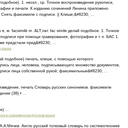
 подобное). 1. нескл., ср. Точное воспроизведение рукописи,
рафии и печати. К изданию сочинений Ленина приложено
 Снять факсимиле с подписи. || Клише,&#8230; …
 м. facsimilé m. &LT;лат. fac simile делай подобное. 1. Точное
 подписи при помощи гравирования, фотографии и т. п. БАС 1.
уже предстали пред&#8230; …
о языка
елай подобное) печать, клише, с помощью которого
дпись лица, человека, подписывающего множество документов,
одписи лица собственной рукой; факсимильные&#8230; …
изведение, печать Словарь русских синонимов. факсимиле
дение (38) • …
ле) …
ия в современном русском языке
А.А.Мячев. Англо русский толковый словарь по системотехнике