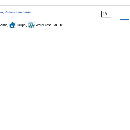
ка
,
Реклама на сайте
18+
omla,
Drupal,
WordPress, MODx.